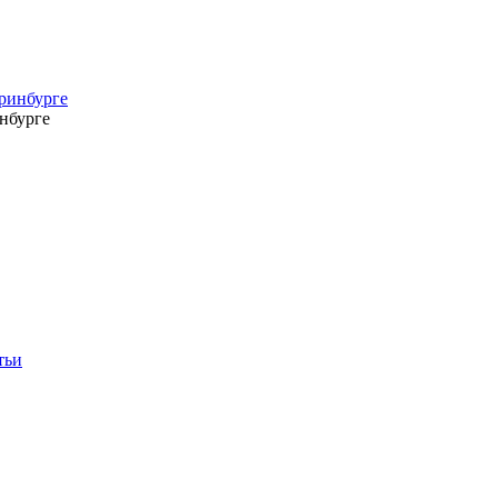
нбурге
тьи