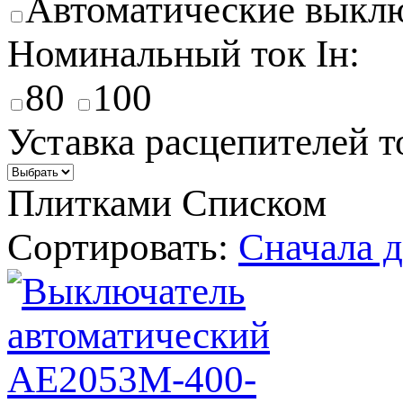
Автоматические выкл
Номинальный ток Iн:
80
100
Уставка расцепителей т
Плитками
Списком
Сортировать:
Cначала 