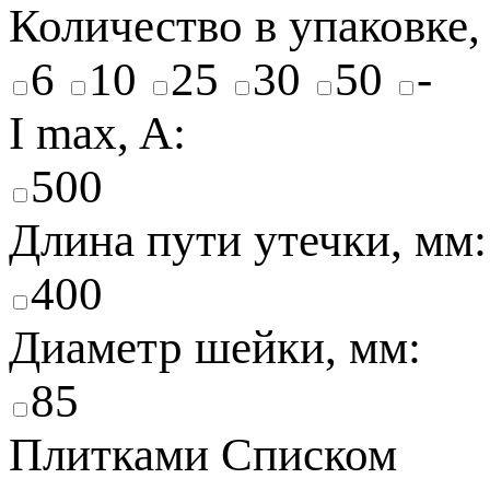
Количество в упаковке,
6
10
25
30
50
-
I max, A:
500
Длина пути утечки, мм:
400
Диаметр шейки, мм:
85
Плитками
Списком