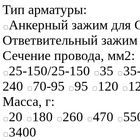
Тип арматуры:
Анкерный зажим для
Ответвительный зажим
Сечение провода, мм2:
25-150/25-150
35
35
240
70-95
95
120
1
Масса, г:
20
180
260
470
55
3400