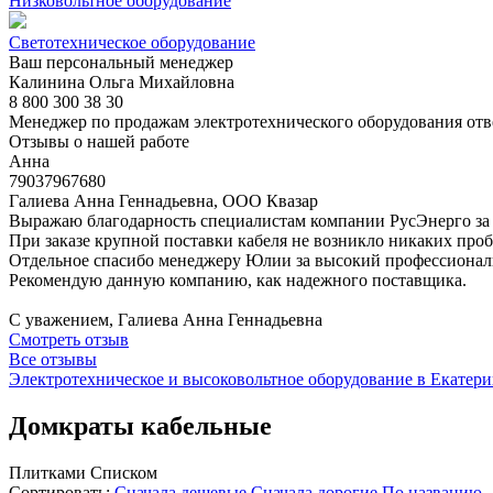
Низковольтное оборудование
Светотехническое оборудование
Ваш персональный менеджер
Калинина Ольга Михайловна
8 800 300 38 30
Менеджер по продажам электротехнического оборудования отв
Отзывы о нашей работе
Анна
79037967680
Галиева Анна Геннадьевна, ООО Квазар
Выражаю благодарность специалистам компании РусЭнерго за 
При заказе крупной поставки кабеля не возникло никаких пробл
Отдельное спасибо менеджеру Юлии за высокий профессионали
Рекомендую данную компанию, как надежного поставщика.
С уважением, Галиева Анна Геннадьевна
Смотреть отзыв
Все отзывы
Электротехническое и высоковольтное оборудование в Екатери
Домкраты кабельные
Плитками
Списком
Сортировать:
Cначала дешевые
Cначала дорогие
По названию