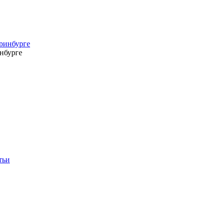
нбурге
тьи