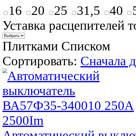
16
20
25
31,5
40
Уставка расцепителей т
Плитками
Списком
Сортировать:
Cначала 
Автоматический выклю