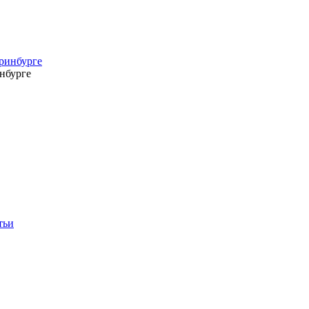
нбурге
тьи