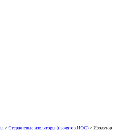
ры
>
Стержневые изоляторы (изолятор ИОС)
>
Изолятор