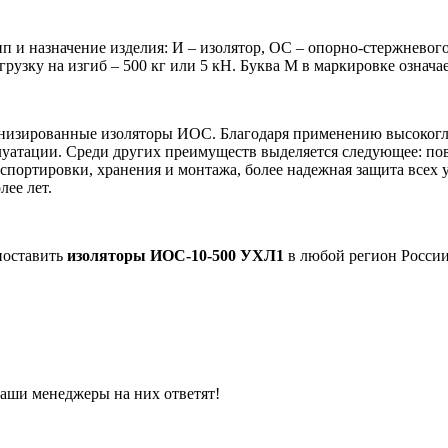
ип и назначение изделия: И – изолятор, ОС – опорно-стержнев
рузку на изгиб – 500 кг или 5 кН. Буква М в маркировке означ
ернизированные изоляторы ИОС. Благодаря применению высокогл
луатации. Среди других преимуществ выделяется следующее: по
спортировки, хранения и монтажа, более надежная защита всех
лее лет.
поставить
изоляторы ИОС-10-500 УХЛ1
в любой регион России
наши менеджеры на них ответят!