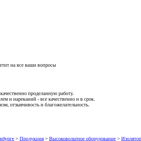
етит на все ваши вопросы
качественно проделанную работу.
ем и нареканий - все качественно и в срок.
зм, отзывчивость и благожелательность.
нбурге
>
Продукция
>
Высоковольтное оборудование
>
Изолято