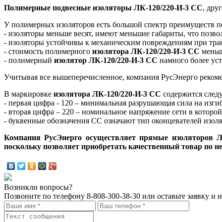
Полимерные подвесные изоляторы ЛК-120/220-И-3 СС
, дру
У полимерных изоляторов есть большой спектр преимуществ п
- изоляторы меньше весят, имеют меньшие габариты, что позво
- изоляторы устойчивы к механическим повреждениям при транс
- стоимость полимерного
изолятора ЛК-120/220-И-3 СС
меньш
- полимерный
изолятор ЛК-120/220-И-3 СС
намного более уст
Учитывая все вышеперечисленное, компания РусЭнерго реком
В маркировке
изолятора ЛК-120/220-И-3 СС
содержится след
- первая цифра - 120 – минимальная разрушающая сила на изги
- вторая цифра – 220 – номинальное напряжение сети в которой
- буквенные обозначения СС означают тип оконцевателей изоля
Компания РусЭнерго осуществляет прямые изоляторов ЛК
поскольку позволяет приобретать качественный товар по н
Возникли вопросы?
Позвоните по телефону
8-808-300-38-30
или оставьте заявку и 