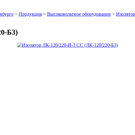
нбурге
>
Продукция
>
Высоковольтное оборудование
>
Изолято
0-Б3)