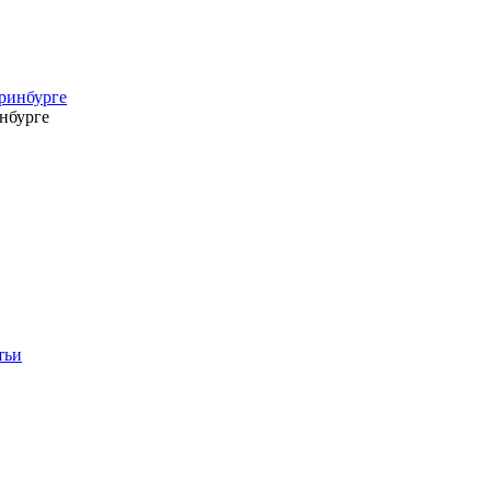
нбурге
тьи