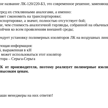
гое название ЛК-120/220-Б3, это современное решение, заменяю
еред их стеклянными аналогами, а именно:
ляет сэкономить на транспортировке;
портировке, а значит, полностью отсутствует бой;
е, чем стоимость аналогичной гирлянды, собранной на обычных
ойчив ко всем проявлениям внешней среды;
ендует установку полимерных изоляторов ЛК на воздушных лин
ующая информация:
б, выраженная в кН
 может использоваться этот изолятор
тора – Серьга-Серьга
 от производителя, поэтому реализует полимерные изоля
евысоким ценам.
наши менеджеры на них ответят!