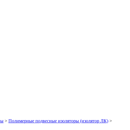
ры
>
Полимерные подвесные изоляторы (изолятор ЛК)
>