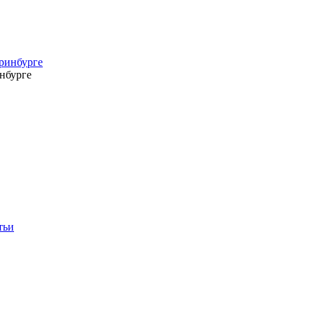
нбурге
тьи