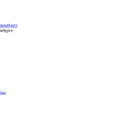
нбурге
тьи